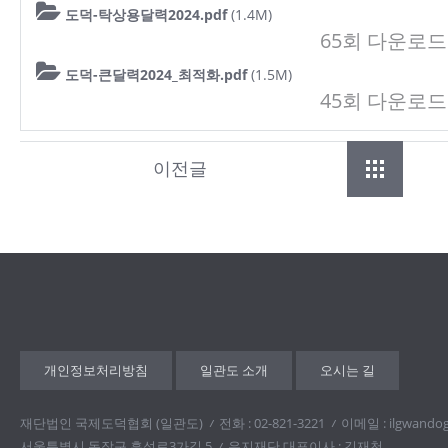
도덕-탁상용달력2024.pdf
(1.4M)
65회 다운로드 | D
도덕-큰달력2024_최적화.pdf
(1.5M)
45회 다운로드 | D
이전글
개인정보처리방침
일관도 소개
오시는 길
재단법인 국제도덕협회 (일관도)
전화 : 02-821-3221
이메일 : ilgwando
서울특별시 동작구 흑석로3가길 5
유지재단 대표이사 : 김재천